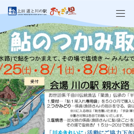
Skip
to
content
HOME
おとぎの里について
お知らせ
イベント
農産物・特産品
食事処 岩鼻
ドッグラン
防災・環境整備