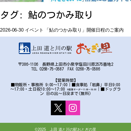
お問い合わせ
タグ:
鮎のつかみ取り
アクセス
2026-06-30
イベント
「鮎のつかみ取り」開催日程のご案内
〒386-1106 長野県上田市小泉字塩田川原2575番地2
TEL 0268-75-0587 FAX 0268-75-0586
〒386-1106
長野県上田市小泉字塩田川原2575番地2
【営業時間】
■物販所・事務所 9:00～17:00｜■食事処「岩鼻」平日9:00
TEL:0268-75-0587 FAX:0268-75-0586
～17:00・土日祝10:00～17:00
｜■ドッグラ
※食事オーダー11:00〜16:00
ン 日の出～日没まで(無料)
©2025 上田 道と川の駅おとぎの里