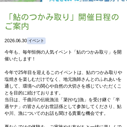
お問い合わせ
「鮎のつかみ取り」開催日程の
アクセス
ご案内
2026.06.30
イベント
今年も、毎年恒例の人気イベント「鮎のつかみ取り」を開
催いたします！
〒386-1106
今年で25年目を迎えるこのイベントは、鮎のつかみ取りや
長野県上田市小泉字塩田川原2575番地2
塩焼きを楽しむだけでなく、地元漁師さんとのふれあいを
TEL:0268-75-0587 FAX:0268-75-0586
通して、環境への関心や自然の大切さを感じていただくこ
とを目的に続けております。
当日は、千曲川の伝統漁法「簗(やな)漁」を受け継ぐ「半
過ヤナ」の皆さんがお世話係として参加してくださり、鮎
や川、漁についてのお話も聞ける貴重な機会です。
夏ならではの体験を、ご家族やお友だちと一緒に楽しんで