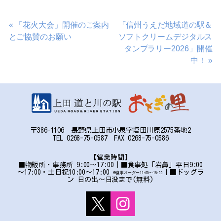
投
«
「花火大会」開催のご案内
「信州うえだ地域道の駅＆
とご協賛のお願い
ソフトクリームデジタルス
稿
タンプラリー2026」開催
ナ
中！
»
ビ
ゲ
ー
シ
〒386-1106 長野県上田市小泉字塩田川原2575番地2
ョ
TEL 0268-75-0587 FAX 0268-75-0586
ン
【営業時間】
■物販所・事務所 9:00～17:00｜■食事処「岩鼻」平日9:00
～17:00・土日祝10:00～17:00
｜■ドッグラ
※食事オーダー11:00〜16:00
ン 日の出～日没まで(無料)