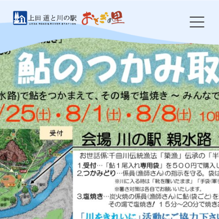
Skip
to
content
HOME
おとぎの里について
お知らせ
イベント
農産物・特産品
食事処 岩鼻
ドッグラン
防災・環境整備