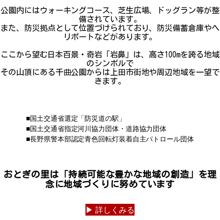
公園内にはウォーキングコース、芝生広場、ドッグラン等が整
備されています。
また、防災拠点として位置づけられており、防災備蓄倉庫やヘ
リポートなどがあります。
ここから望む日本百景・奇岩「岩鼻」は、高さ100mを誇る地域
のシンボルで
その山頂にある千曲公園からは上田市街地や周辺地域を一望で
きます。
■国土交通省選定「防災道の駅」
■国土交通省指定河川協力団体・道路協力団体
■長野県警本部認定青色回転灯装着自主パトロール団体
おとぎの里は「持続可能な豊かな地域の創造」を理
念に地域づくりに努めています
▶︎ 詳しくみる