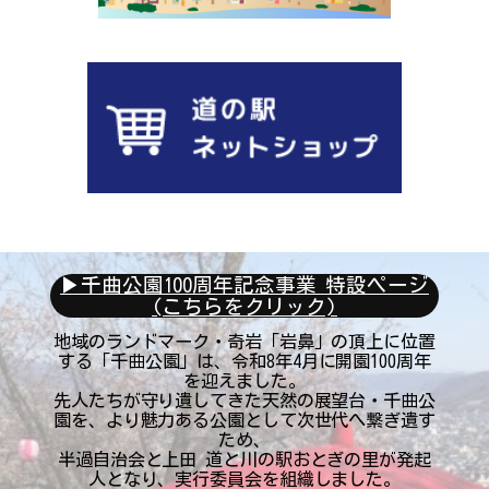
お問い合わせ
アクセス
〒386-1106
▶︎千曲公園100周年記念事業 特設ページ
長野県上田市小泉字塩田川原2575番地2
(こちらをクリック)
TEL:0268-75-0587 FAX:0268-75-0586
地域のランドマーク・奇岩「岩鼻」の頂上に位置
する「千曲公園」は、令和8年4月に開園100周年
を迎えました。
先人たちが守り遺してきた天然の展望台・千曲公
園を、より魅力ある公園として次世代へ繋ぎ遺す
ため、
半過自治会と上田 道と川の駅おとぎの里が発起
人となり、実行委員会を組織しました。