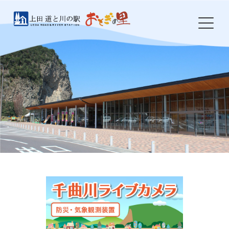
Skip
to
content
HOME
おとぎの里について
お知らせ
イベント
農産物・特産品
食事処 岩鼻
ドッグラン
防災・環境整備