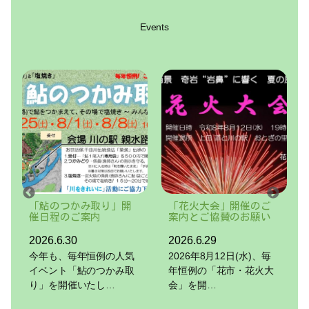
Events
り」開
「花火大会」開催のご
8/12(水)開催の花火大
案内とご協賛のお願い
会にともなう立入禁止
区域のお知らせ
2026.6.29
2026.8.8
例の人気
2026年8月12日(水)、毎
8/12(水)開催の花火大会
つかみ取
年恒例の「花市・花火大
にともなう立入禁止区域
し…
会」を開…
のお知らせ…