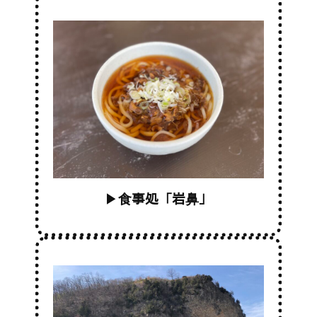
▶
⾷事処「岩⿐」