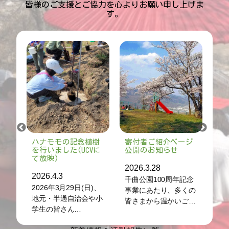
皆様のご支援とご協力を心よりお願い申し上げま
す。
念植樹
寄付者ご紹介ページ
千曲公園100周年記念
UCVに
公開のお知らせ
式典開催のご報告と
御礼
2026.3.28
2026.4.14
千曲公園100周年記念
日(日)、
2026年4月12日(日)、
事業にあたり、多くの
治会や小
千曲公園にて「千曲公
皆さまから温かいご…
…
園100周年…