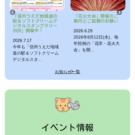
道の
「花火大会」開催のご
8/12(水)開催の花火大
ムデ
案内とご協賛のお願い
会にともなう立入禁止
リー
区域のお知らせ
2026.6.29
2026.8.8
2026年8月12日(水)、毎
8/12(水)開催の花火大会
年恒例の「花市・花火大
だ地域
にともなう立入禁止区域
会」を開…
リーム
のお知らせ…
お知らせ一覧
イベント情報