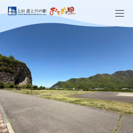
Skip
to
content
HOME
おとぎの里について
お知らせ
イベント
農産物・特産品
食事処 岩鼻
ドッグラン
防災・環境整備