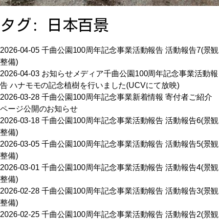
お問い合わせ
タグ:
日本百景
アクセス
2026-04-05
千曲公園100周年記念事業
活動報告
活動報告7(景観
整備)
2026-04-03
お知らせ
メディア
千曲公園100周年記念事業
活動報
告
ハナモモの記念植樹を行いました(UCVにて放映)
2026-03-28
千曲公園100周年記念事業
新着情報
寄付者ご紹介
ページ公開のお知らせ
2026-03-18
千曲公園100周年記念事業
活動報告
活動報告6(景観
〒386-1106
整備)
長野県上田市小泉字塩田川原2575番地2
TEL:0268-75-0587 FAX:0268-75-0586
2026-03-05
千曲公園100周年記念事業
活動報告
活動報告5(景観
整備)
2026-03-01
千曲公園100周年記念事業
活動報告
活動報告4(景観
整備)
2026-02-28
千曲公園100周年記念事業
活動報告
活動報告3(景観
整備)
2026-02-25
千曲公園100周年記念事業
活動報告
活動報告2(景観