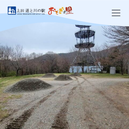
Skip
to
content
HOME
おとぎの里について
お知らせ
イベント
農産物・特産品
食事処 岩鼻
ドッグラン
防災・環境整備