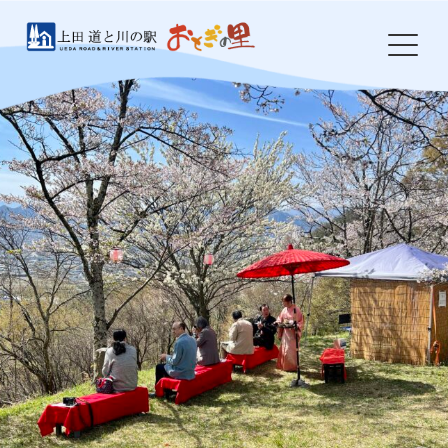
Skip
to
content
HOME
おとぎの里について
お知らせ
イベント
農産物・特産品
食事処 岩鼻
ドッグラン
防災・環境整備