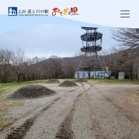
Skip
to
content
HOME
おとぎの里について
お知らせ
イベント
農産物・特産品
食事処 岩鼻
ドッグラン
防災・環境整備