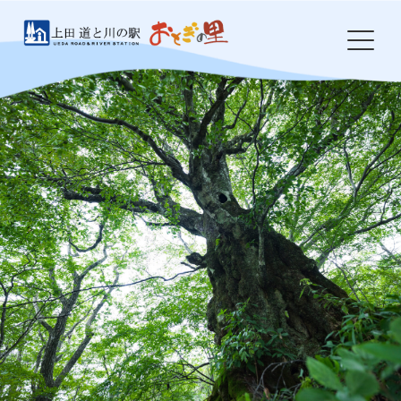
Skip
to
content
HOME
おとぎの里について
お知らせ
イベント
農産物・特産品
食事処 岩鼻
ドッグラン
防災・環境整備