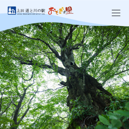
Skip
to
content
HOME
おとぎの里について
お知らせ
イベント
農産物・特産品
食事処 岩鼻
ドッグラン
防災・環境整備