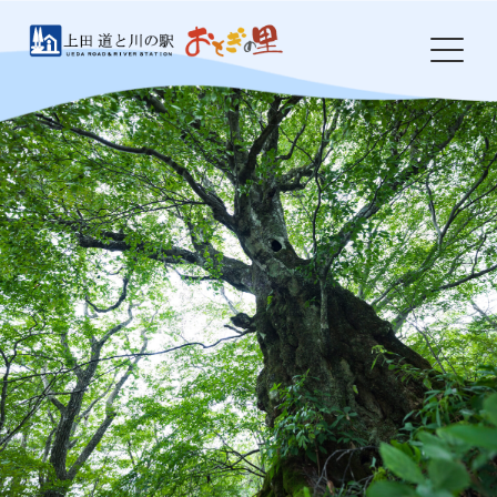
Skip
to
content
HOME
おとぎの里について
お知らせ
イベント
農産物・特産品
食事処 岩鼻
ドッグラン
防災・環境整備