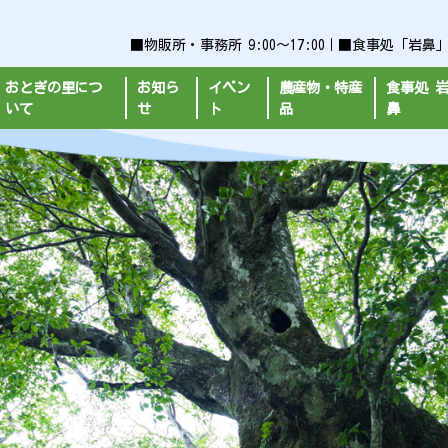
■物販所・事務所 9:00～17:00｜■食事処「岩鼻」平日9
おとぎの里につ
お知ら
イベン
農産物・特産
食事処 
いて
せ
ト
品
鼻