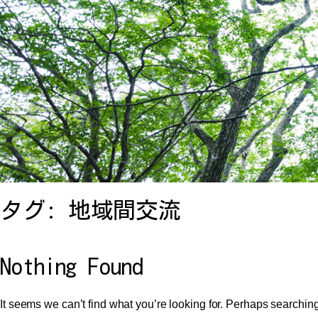
タグ:
地域間交流
Nothing Found
It seems we can’t find what you’re looking for. Perhaps searchin