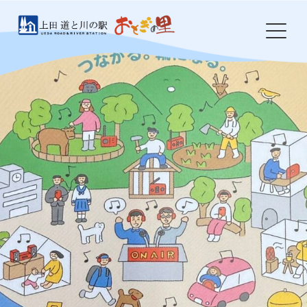
Skip
to
content
HOME
おとぎの里について
お知らせ
イベント
農産物・特産品
食事処 岩鼻
ドッグラン
防災・環境整備