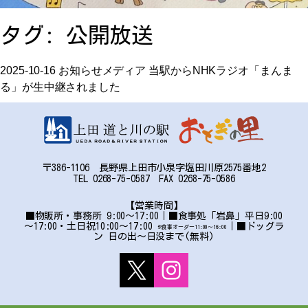
お問い合わせ
タグ:
公開放送
アクセス
2025-10-16
お知らせ
メディア
当駅からNHKラジオ「まんま
る」が生中継されました
〒386-1106 長野県上田市小泉字塩田川原2575番地2
〒386-1106
TEL 0268-75-0587 FAX 0268-75-0586
長野県上田市小泉字塩田川原2575番地2
TEL:0268-75-0587 FAX:0268-75-0586
【営業時間】
■物販所・事務所 9:00～17:00｜■食事処「岩鼻」平日9:00
～17:00・土日祝10:00～17:00
｜■ドッグラ
※食事オーダー11:00〜16:00
ン 日の出～日没まで(無料)