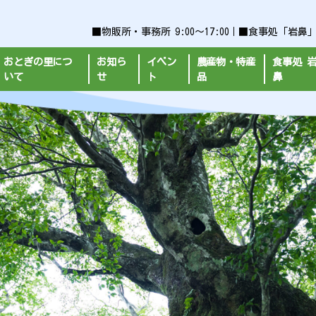
■物販所・事務所 9:00～17:00｜■食事処「岩鼻」平日9
おとぎの里につ
お知ら
イベン
農産物・特産
食事処 
いて
せ
ト
品
鼻