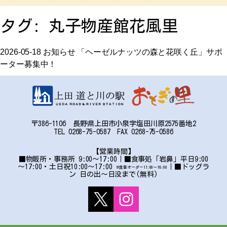
お問い合わせ
タグ:
丸子物産館花風里
アクセス
2026-05-18
お知らせ
「ヘーゼルナッツの森と花咲く丘」サポ
ーター募集中！
〒386-1106 長野県上田市小泉字塩田川原2575番地2
〒386-1106
TEL 0268-75-0587 FAX 0268-75-0586
長野県上田市小泉字塩田川原2575番地2
TEL:0268-75-0587 FAX:0268-75-0586
【営業時間】
■物販所・事務所 9:00～17:00｜■食事処「岩鼻」平日9:00
～17:00・土日祝10:00～17:00
｜■ドッグラ
※食事オーダー11:00〜16:00
ン 日の出～日没まで(無料)