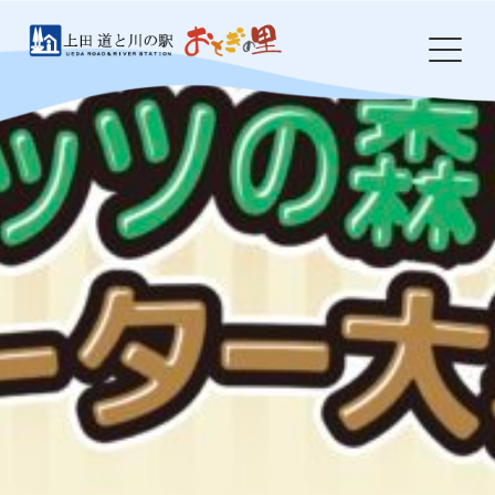
Skip
to
content
HOME
おとぎの里について
お知らせ
イベント
農産物・特産品
食事処 岩鼻
ドッグラン
防災・環境整備