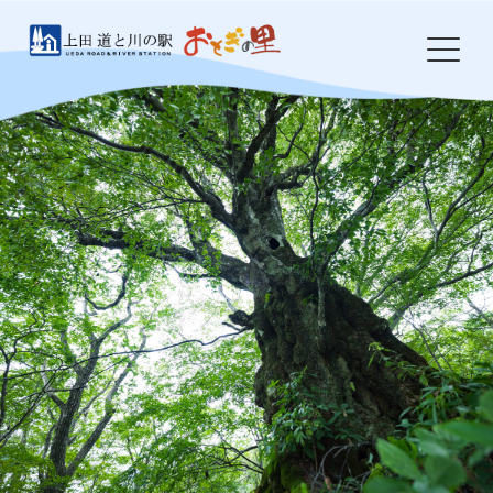
Skip
to
content
HOME
おとぎの里について
お知らせ
イベント
農産物・特産品
食事処 岩鼻
ドッグラン
防災・環境整備