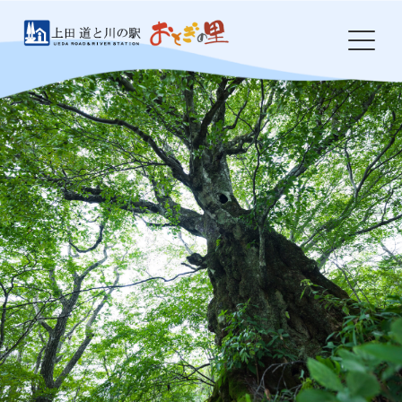
Skip
to
content
HOME
おとぎの里について
お知らせ
イベント
農産物・特産品
食事処 岩鼻
ドッグラン
防災・環境整備