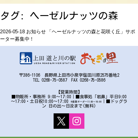
お問い合わせ
タグ:
ヘーゼルナッツの森
アクセス
2026-05-18
お知らせ
「ヘーゼルナッツの森と花咲く丘」サポ
ーター募集中！
〒386-1106 長野県上田市小泉字塩田川原2575番地2
〒386-1106
TEL 0268-75-0587 FAX 0268-75-0586
長野県上田市小泉字塩田川原2575番地2
TEL:0268-75-0587 FAX:0268-75-0586
【営業時間】
■物販所・事務所 9:00～17:00｜■食事処「岩鼻」平日9:00
～17:00・土日祝10:00～17:00
｜■ドッグラ
※食事オーダー11:00〜16:00
ン 日の出～日没まで(無料)