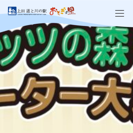
Skip
to
content
HOME
おとぎの里について
お知らせ
イベント
農産物・特産品
食事処 岩鼻
ドッグラン
防災・環境整備