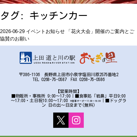
お問い合わせ
タグ:
キッチンカー
アクセス
2026-06-29
イベント
お知らせ
「花火大会」開催のご案内とご
協賛のお願い
〒386-1106 長野県上田市小泉字塩田川原2575番地2
〒386-1106
TEL 0268-75-0587 FAX 0268-75-0586
長野県上田市小泉字塩田川原2575番地2
TEL:0268-75-0587 FAX:0268-75-0586
【営業時間】
■物販所・事務所 9:00～17:00｜■食事処「岩鼻」平日9:00
～17:00・土日祝10:00～17:00
｜■ドッグラ
※食事オーダー11:00〜16:00
ン 日の出～日没まで(無料)