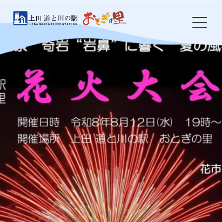
Skip
to
content
HOME
おとぎの里について
お知らせ
イベント
農産物・特産品
食事処 岩鼻
ドッグラン
防災・環境整備