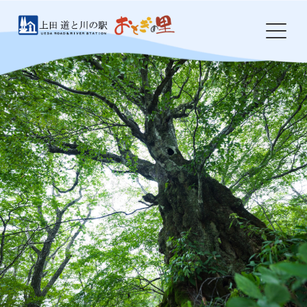
Skip
to
content
HOME
おとぎの里について
お知らせ
イベント
農産物・特産品
食事処 岩鼻
ドッグラン
防災・環境整備