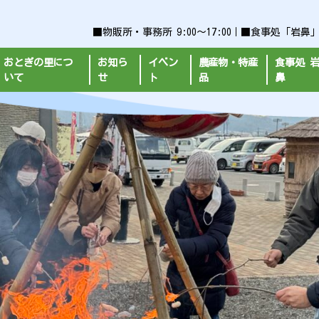
■物販所・事務所 9:00～17:00｜■食事処「岩鼻」平日9
おとぎの里につ
お知ら
イベン
農産物・特産
食事処 
いて
せ
ト
品
鼻